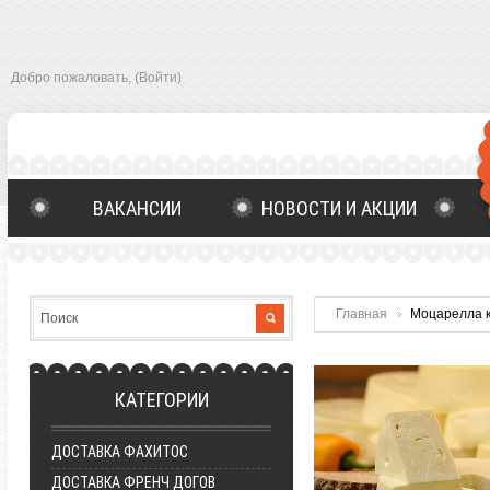
Добро пожаловать,
(Войти)
ВАКАНСИИ
НОВОСТИ И АКЦИИ
ОСТАВИТЬ ОТЗЫВ
ГЛАВНАЯ
Главная
Моцарелла к 
КАТЕГОРИИ
ДОСТАВКА ФАХИТОС
ДОСТАВКА ФРЕНЧ ДОГОВ