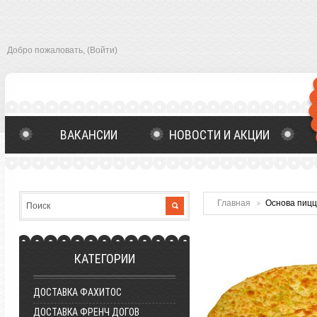
Добро пожаловать,
(Войти)
ВАКАНСИИ
НОВОСТИ И АКЦИИ
ОСТАВИТЬ ОТЗЫВ
ГЛАВНАЯ
Главная
Основа пиццы
КАТЕГОРИИ
ДОСТАВКА ФАХИТОС
ДОСТАВКА ФРЕНЧ ДОГОВ